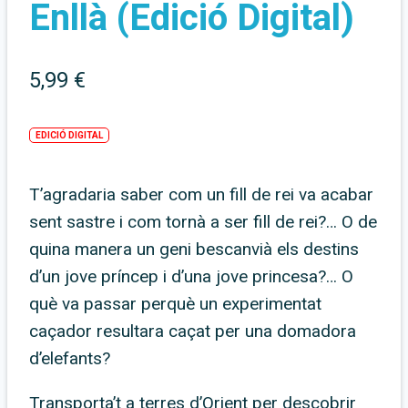
Enllà (edició Digital)
5,99
€
EDICIÓ DIGITAL
T’agradaria saber com un fill de rei va acabar
sent sastre i com tornà a ser fill de rei?… O de
quina manera un geni bescanvià els destins
d’un jove príncep i d’una jove princesa?… O
què va passar perquè un experimentat
caçador resultara caçat per una domadora
d’elefants?
Transporta’t a terres d’Orient per descobrir