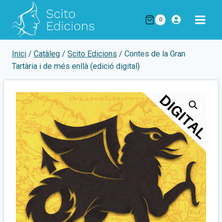
Vés
al
0
contingut
Inici
/
Catàleg
/
Scito Edicions
/
Contes de la Gran
Tartària i de més enllà (edició digital)