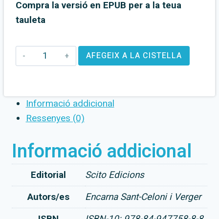
Compra la versió en EPUB per a la teua
tauleta
quantitat
AFEGEIX A LA CISTELLA
de
Contes
de
Informació addicional
la
Ressenyes (0)
Gran
Tartària
Informació addicional
i
de
Editorial
Scito Edicions
més
Autors/es
Encarna Sant-Celoni i Verger
enllà
(edició
ISBN
ISBN-10: 978-84-947758-8-8