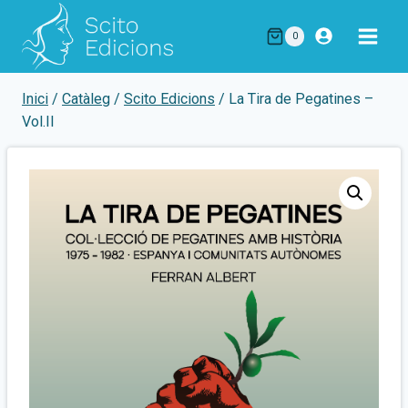
Vés
al
0
contingut
Inici
/
Catàleg
/
Scito Edicions
/
La Tira de Pegatines –
Vol.II