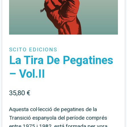
SCITO EDICIONS
La Tira De Pegatines
– Vol.II
35,80
€
Aquesta col·lecció de pegatines de la
Transició espanyola del període comprés
entre 1975 i 1982, está formada per vora