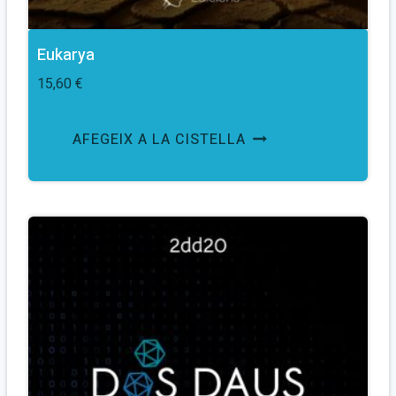
Eukarya
15,60
€
AFEGEIX A LA CISTELLA