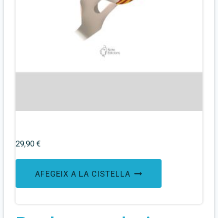
La Tira de Pegatines – Vol.I
29,90
€
AFEGEIX A LA CISTELLA