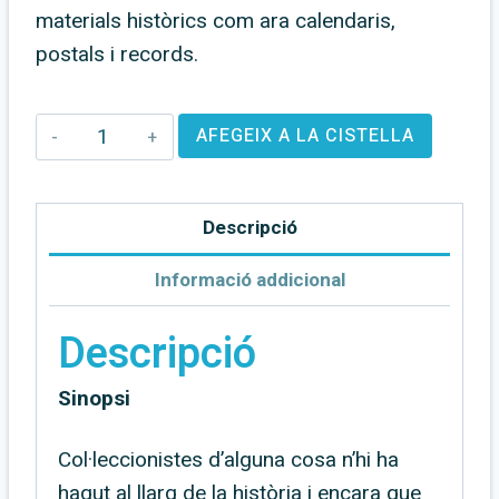
materials històrics com ara calendaris,
postals i records.
quantitat
AFEGEIX A LA CISTELLA
de
La
Descripció
Tira
de
Informació addicional
Pegatines
-
Descripció
Vol.II
Sinopsi
Col·leccionistes d’alguna cosa n’hi ha
hagut al llarg de la història i encara que