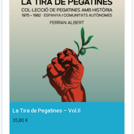
La Tira de Pegatines – Vol.II
35,80
€