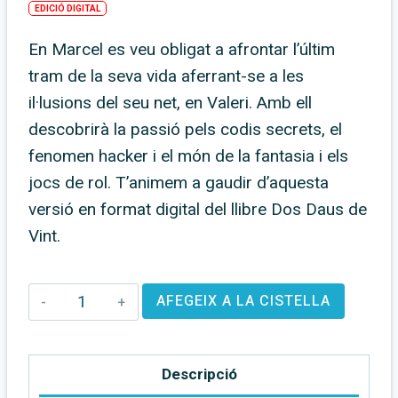
EDICIÓ DIGITAL
En Marcel es veu obligat a afrontar l’últim
tram de la seva vida aferrant-se a les
il·lusions del seu net, en Valeri. Amb ell
descobrirà la passió pels codis secrets, el
fenomen hacker i el món de la fantasia i els
jocs de rol. T’animem a gaudir d’aquesta
versió en format digital del llibre Dos Daus de
Vint.
quantitat
AFEGEIX A LA CISTELLA
de
2dd20
Descripció
–