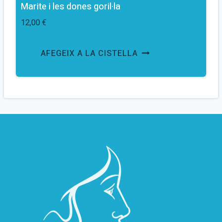
Marite i les dones goril·la
12,00
€
AFEGEIX A LA CISTELLA