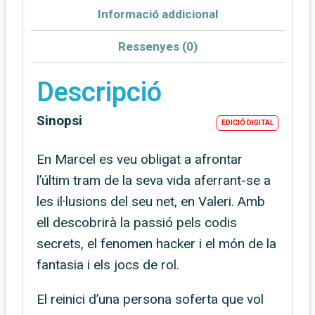
Dos
Informació addicional
daus
de
Ressenyes (0)
vint
Descripció
(edició
digital)
Sinopsi
EDICIÓ DIGITAL
En Marcel es veu obligat a afrontar
l’últim tram de la seva vida aferrant-se a
les il·lusions del seu net, en Valeri. Amb
ell descobrirà la passió pels codis
secrets, el fenomen hacker i el món de la
fantasia i els jocs de rol.
El reinici d’una persona soferta que vol